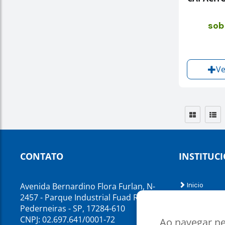
sob
Ve
CONTATO
INSTITUC
Avenida Bernardino Flora Furlan, N-
Inicio
Sobre nós
2457 - Parque Industrial Fuad Razuk,
Atendiment
Pederneiras - SP, 17284-610
Contato
CNPJ: 02.697.641/0001-72
Ao navegar ne