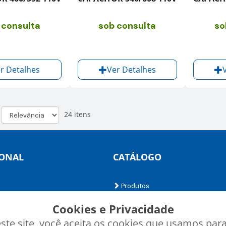
 consulta
sob consulta
so
r Detalhes
Ver Detalhes
24 itens
IONAL
CATÁLOGO
Produtos
Minha Conta
Cookies e Privacidade
o
Termos de uso
Política de privacidade
ste site, você aceita os cookies que usamos par