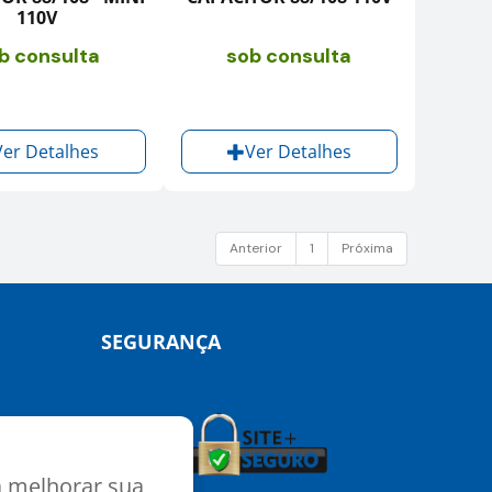
110V
b consulta
sob consulta
Ver Detalhes
Ver Detalhes
Anterior
1
Próxima
SEGURANÇA
a melhorar sua