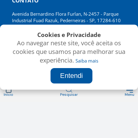
CONTATO
Avenida Bernardino Flora Furlan, N-2457 - Parque
Industrial Fuad Razuk, Pederneiras - SP, 17284-610
CNPJ: 02.697.641/0001-72
Cookies e Privacidade
Ao navegar neste site, você aceita os
cookies que usamos para melhorar sua
INSTITUCIONAL
CATÁLOGO
experiência.
Saiba mais
Inicio
Produtos
Sobre nós
Minha Conta
Entendi
Atendimento
Termos de uso
Contato
Política de privacidade
Início
Pesquisar
Menu
SEGURANÇA