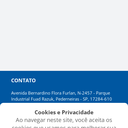
CONTATO
Avenida Bernardino Flora Furlan, N-2457 - Parque
Industrial Fuad Razuk, Pederneiras - SP, 17284-610
CNPJ: 02.697.641/0001-72
Cookies e Privacidade
Ao navegar neste site, você aceita os
cookies que usamos para melhorar sua