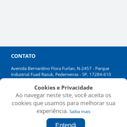
CONTATO
Avenida Bernardino Flora Furlan, N-2457 - Parque
Industrial Fuad Razuk, Pederneiras - SP, 17284-610
CNPJ: 02.697.641/0001-72
Cookies e Privacidade
Ao navegar neste site, você aceita os
cookies que usamos para melhorar sua
INSTITUCIONAL
CATÁLOGO
experiência.
Saiba mais
Inicio
Produtos
Sobre nós
Minha Conta
Entendi