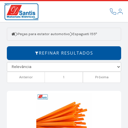
Filtrar
PEÇAS
PARA
ESTATOR
Peças para estator automotivo
Espagueti 155º
AUTOMOTIVO
REFINAR RESULTADOS
Anterior
1
Próxima