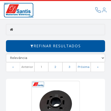
Filtrar
CATEGORIAS
COR
MARCAS
REFINAR RESULTADOS
«
Anterior
1
2
3
Próxima
»